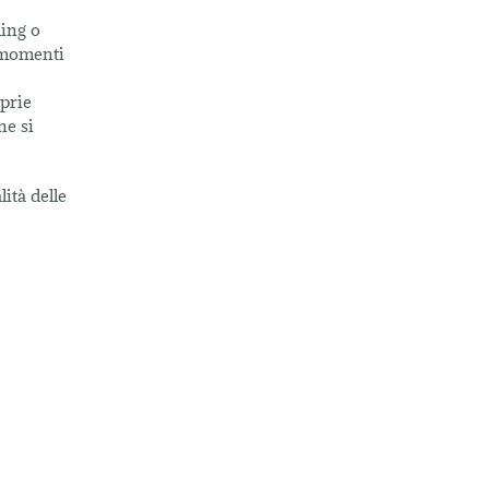
hing o
i momenti
oprie
ne si
ità delle
E