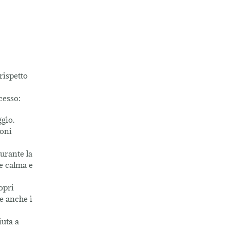
rispetto
cesso:
gio.
ioni
urante la
re calma e
opri
e anche i
iuta a