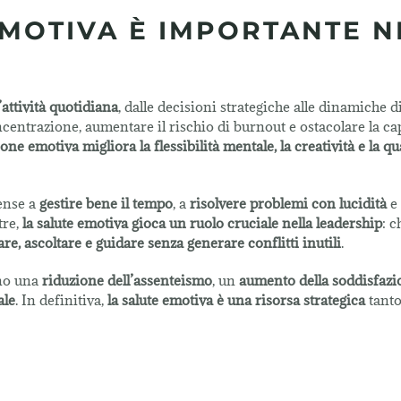
EMOTIVA È IMPORTANTE N
attività quotidiana
, dalle decisioni strategiche alle dinamiche d
entrazione, aumentare il rischio di burnout e ostacolare la cap
e emotiva migliora la flessibilità mentale, la creatività e la qua
ense a
gestire bene il tempo
, a
risolvere problemi con lucidità
e 
tre,
la salute emotiva gioca un ruolo cruciale nella leadership
: c
re, ascoltare e guidare senza generare conflitti inutili
.
ono una
riduzione dell’assenteismo
, un
aumento della soddisfazi
ale
. In definitiva,
la salute emotiva è una risorsa strategica
tanto