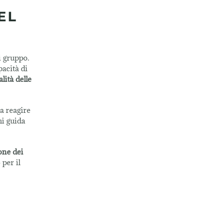
EL
i gruppo.
acità di
lità delle
a reagire
hi guida
one dei
 per il