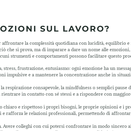
OZIONI SUL LAVORO?
 affrontare la complessità quotidiana con lucidità, equilibrio e 
re ciò che si prova, ma di imparare a dare un nome alle emozioni,
lcuni strumenti e comportamenti possono facilitare questo pro
a, stress, frustrazione, entusiasmo: ogni emozione ha un messag
zioni impulsive e a mantenere la concentrazione anche in situaz
 la respirazione consapevole, la mindfulness o semplici pause d
a rientrare in contatto con sé stessi e a rispondere con maggio
chiaro e rispettoso i propri bisogni, le proprie opinioni e i pr
 e rafforza le relazioni professionali, permettendo di affrontar
m. Avere colleghi con cui potersi confrontare in modo sincero a