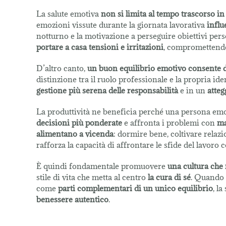
La salute emotiva
non si limita al tempo trascorso in
emozioni vissute durante la giornata lavorativa
influ
notturno e la motivazione a perseguire obiettivi pers
portare a casa tensioni e irritazioni
, compromettendo 
D’altro canto,
un buon equilibrio emotivo consente di 
distinzione tra il ruolo professionale e la propria iden
gestione più serena delle responsabilità
e in un
atteg
La produttività ne beneficia perché una persona em
decisioni più ponderate
e affronta i problemi con
ma
alimentano a vicenda
: dormire bene, coltivare relaz
rafforza la capacità di affrontare le sfide del lavoro c
È quindi fondamentale promuovere
una cultura che 
stile di vita che metta al centro
la cura di sé
. Quando
come
parti complementari di un unico equilibrio
, l
benessere autentico
.