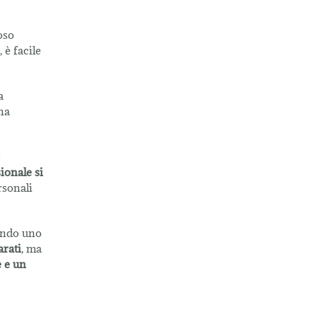
poso
 è facile
a
una
e
ionale si
rsonali
ando uno
arati
, ma
e e un