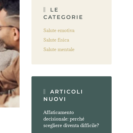
LE
CATEGORIE
Salute emotiva
Salute fisica
Salute mentale
ARTICOLI
NUOVI
Affaticamento
decisionale: perché
scegliere diventa difficile?