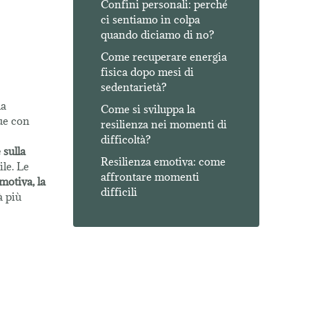
Confini personali: perché
ci sentiamo in colpa
quando diciamo di no?
Come recuperare energia
fisica dopo mesi di
sedentarietà?
da
Come si sviluppa la
nue con
resilienza nei momenti di
difficoltà?
 sulla
Resilienza emotiva: come
ile. Le
affrontare momenti
motiva, la
difficili
à più