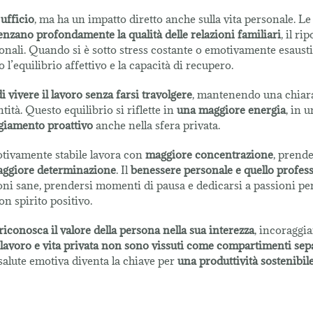
 ufficio
, ma ha un impatto diretto anche sulla vita personale. Le
enzano profondamente la qualità delle relazioni familiari
, il ri
onali. Quando si è sotto stress costante o emotivamente esausti,
l’equilibrio affettivo e la capacità di recupero.
vivere il lavoro senza farsi travolgere
, mantenendo una chiar
tità. Questo equilibrio si riflette in
una maggiore energia
, in 
giamento proattivo
anche nella sfera privata.
otivamente stabile lavora con
maggiore concentrazione
, prend
ggiore determinazione
. Il
benessere personale e quello profess
ioni sane, prendersi momenti di pausa e dedicarsi a passioni pe
on spirito positivo.
riconosca il valore della persona nella sua interezza
, incoraggi
lavoro e vita privata non sono vissuti come compartimenti sep
a salute emotiva diventa la chiave per
una produttività sostenibil